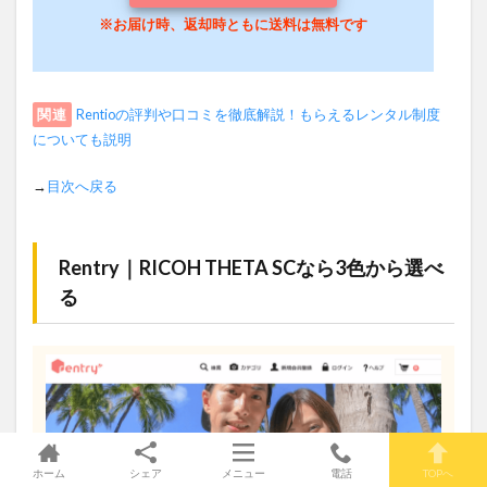
※お届け時、返却時ともに送料は無料です
関連
Rentioの評判や口コミを徹底解説！もらえるレンタル制度
についても説明
→
目次へ戻る
Rentry｜RICOH THETA SCなら3色から選べ
る
ホーム
シェア
メニュー
電話
TOPへ