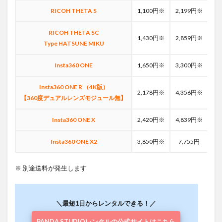
RICOH THETA S
1,100円※
2,199円※
3,
RICOH THETA SC
1,430円※
2,859円※
5,
Type HATSUNE MIKU
Insta360 ONE
1,650円※
3,300円※
5
Insta360 ONE R （4K版）
2,178円※
4,356円※
7
【360度デュアルレンズモジュール無】
Insta360 ONE X
2,420円※
4,839円※
8
Insta360 ONE X2
3,850円※
7,755円
13
※ 別途送料が発生します
＼最短1日からレンタルできる！／
PANDA STUDIOレンタルの公式サイトはこちら