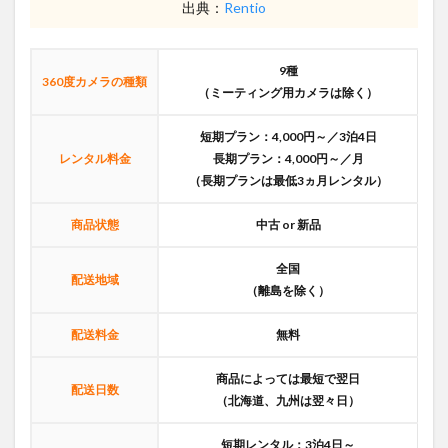
出典：
Rentio
9種
360度カメラの種類
（ミーティング用カメラは除く）
短期プラン：4,000円～／3泊4日
レンタル料金
長期プラン：4,000円～／月
（長期プランは最低3ヵ月レンタル）
商品状態
中古 or 新品
全国
配送地域
（離島を除く）
配送料金
無料
商品によっては最短で翌日
配送日数
（北海道、九州は翌々日）
短期レンタル：3泊4日～