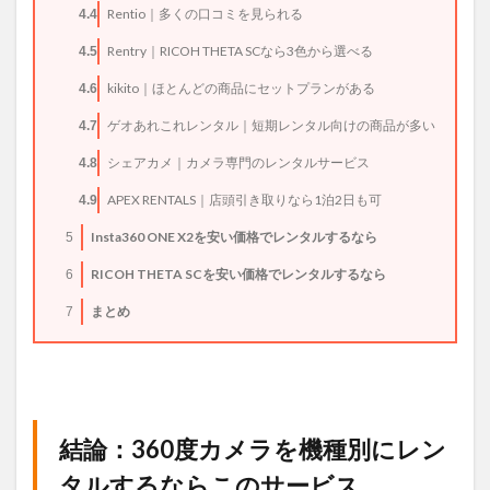
Rentio｜多くの口コミを見られる
4.4
Rentry｜RICOH THETA SCなら3色から選べる
4.5
kikito｜ほとんどの商品にセットプランがある
4.6
ゲオあれこれレンタル｜短期レンタル向けの商品が多い
4.7
シェアカメ｜カメラ専門のレンタルサービス
4.8
APEX RENTALS｜店頭引き取りなら1泊2日も可
4.9
Insta360 ONE X2を安い価格でレンタルするなら
5
RICOH THETA SCを安い価格でレンタルするなら
6
まとめ
7
結論：360度カメラを機種別にレン
タルするならこのサービス