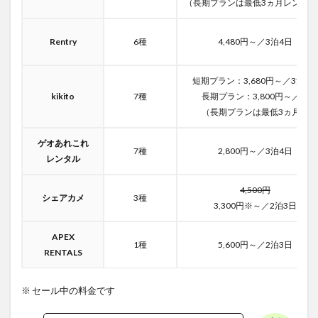
（長期プランは最低3ヵ月レンタル
Rentry
6種
4,480円～／3泊4日
短期プラン：3,680円～／3泊4日
kikito
7種
長期プラン：3,800円～／月
（長期プランは最低3ヵ月）
ゲオあれこれ
7種
2,800円～／3泊4日
レンタル
4,500円
シェアカメ
3種
3,300円※～／2泊3日
APEX
1種
5,600円～／2泊3日
RENTALS
※ セール中の料金です