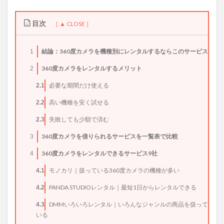
目次
結論：360度カメラを機種別にレンタルするならこのサービス
1
360度カメラをレンタルするメリット
2
必要な期間だけ使える
2.1
高い機種を安く試せる
2.2
失敗しても少額で済む
2.3
360度カメラを借りられるサービスを一覧表で比較
3
360度カメラをレンタルできるサービス9社
4
モノカリ｜扱っている360度カメラの機種が多い
4.1
PANDA STUDIOレンタル｜最短1日からレンタルできる
4.2
DMMいろいろレンタル｜いろんなジャンルの商品を扱って
4.3
いる